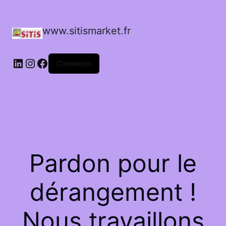
www.sitismarket.fr
LinkedIn
Instagram
Facebook
Connexion
Pardon pour le
dérangement !
Nous travaillons