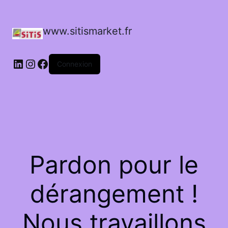
www.sitismarket.fr
LinkedIn
Instagram
Facebook
Connexion
Pardon pour le
dérangement !
Nous travaillons