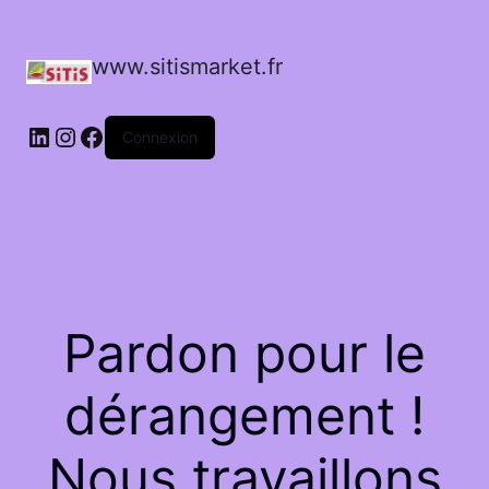
www.sitismarket.fr
LinkedIn
Instagram
Facebook
Connexion
Pardon pour le
dérangement !
Nous travaillons