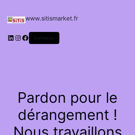
www.sitismarket.fr
LinkedIn
Instagram
Facebook
Connexion
Pardon pour le
dérangement !
Nous travaillons