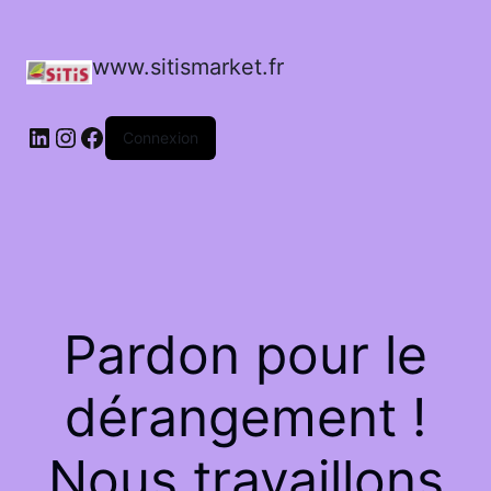
www.sitismarket.fr
LinkedIn
Instagram
Facebook
Connexion
Pardon pour le
dérangement !
Nous travaillons