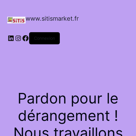
www.sitismarket.fr
LinkedIn
Instagram
Facebook
Connexion
Pardon pour le
dérangement !
Nous travaillons