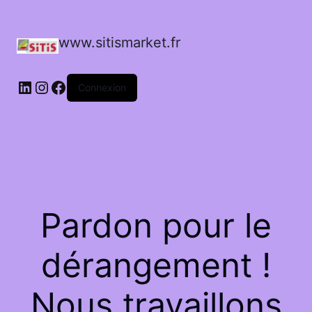
www.sitismarket.fr
LinkedIn
Instagram
Facebook
Connexion
Pardon pour le
dérangement !
Nous travaillons