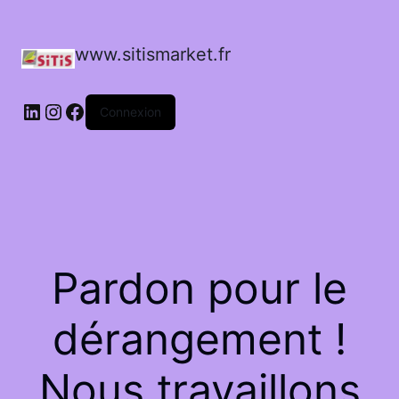
www.sitismarket.fr
LinkedIn
Instagram
Facebook
Connexion
Pardon pour le
dérangement !
Nous travaillons