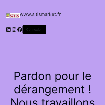
www.sitismarket.fr
LinkedIn
Instagram
Facebook
Connexion
Pardon pour le
dérangement !
Nous travaillons