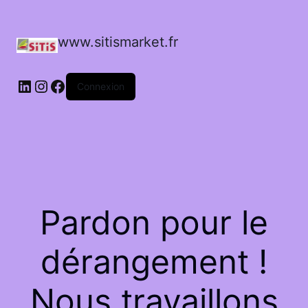
www.sitismarket.fr
LinkedIn
Instagram
Facebook
Connexion
Pardon pour le
dérangement !
Nous travaillons