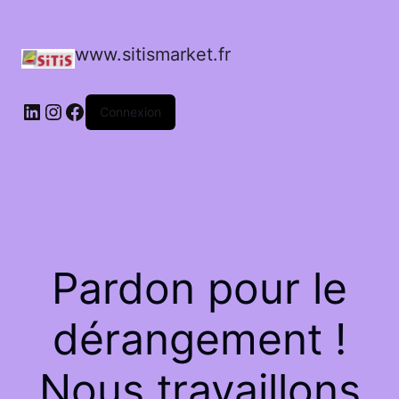
www.sitismarket.fr
LinkedIn
Instagram
Facebook
Connexion
Pardon pour le
dérangement !
Nous travaillons