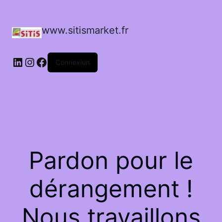
www.sitismarket.fr
LinkedIn
Instagram
Facebook
Connexion
Pardon pour le
dérangement !
Nous travaillons