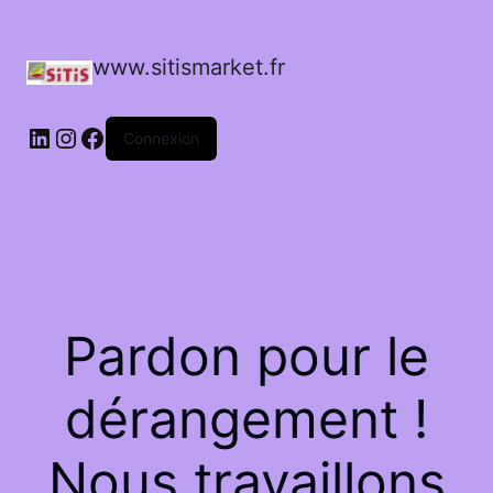
www.sitismarket.fr
LinkedIn
Instagram
Facebook
Connexion
Pardon pour le
dérangement !
Nous travaillons