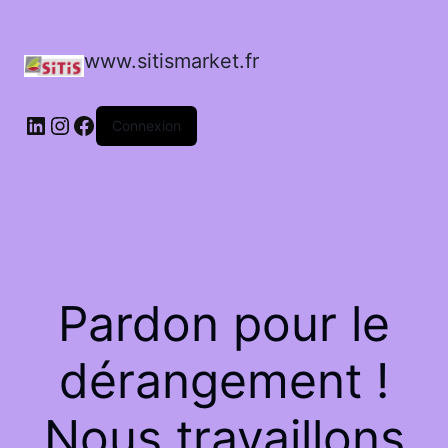
www.sitismarket.fr
LinkedIn
Instagram
Facebook
Connexion
Pardon pour le
dérangement !
Nous travaillons