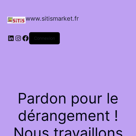
www.sitismarket.fr
LinkedIn
Instagram
Facebook
Connexion
Pardon pour le
dérangement !
Nous travaillons