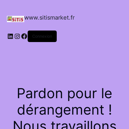
www.sitismarket.fr
LinkedIn
Instagram
Facebook
Connexion
Pardon pour le
dérangement !
Nous travaillons