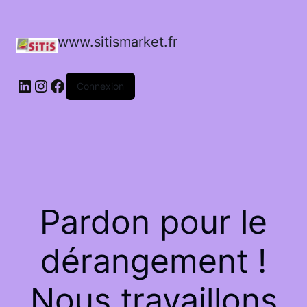
www.sitismarket.fr
LinkedIn
Instagram
Facebook
Connexion
Pardon pour le
dérangement !
Nous travaillons