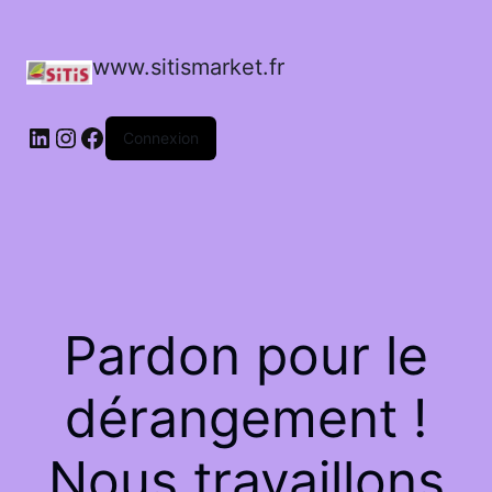
www.sitismarket.fr
LinkedIn
Instagram
Facebook
Connexion
Pardon pour le
dérangement !
Nous travaillons