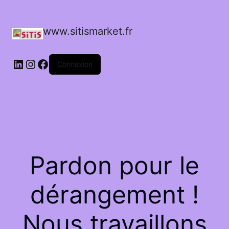
www.sitismarket.fr
LinkedIn
Instagram
Facebook
Connexion
Pardon pour le
dérangement !
Nous travaillons