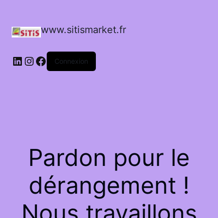
www.sitismarket.fr
LinkedIn
Instagram
Facebook
Connexion
Pardon pour le
dérangement !
Nous travaillons