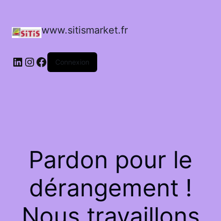
www.sitismarket.fr
LinkedIn
Instagram
Facebook
Connexion
Pardon pour le
dérangement !
Nous travaillons