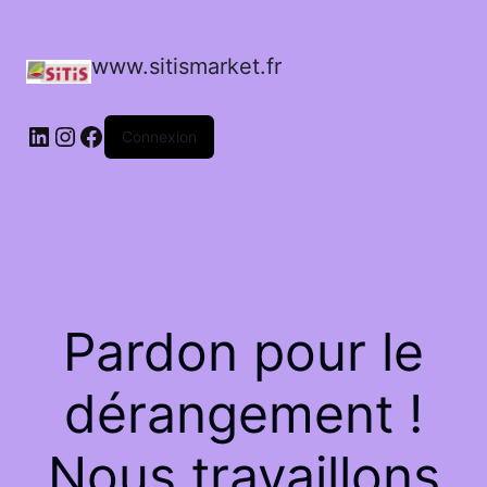
www.sitismarket.fr
LinkedIn
Instagram
Facebook
Connexion
Pardon pour le
dérangement !
Nous travaillons