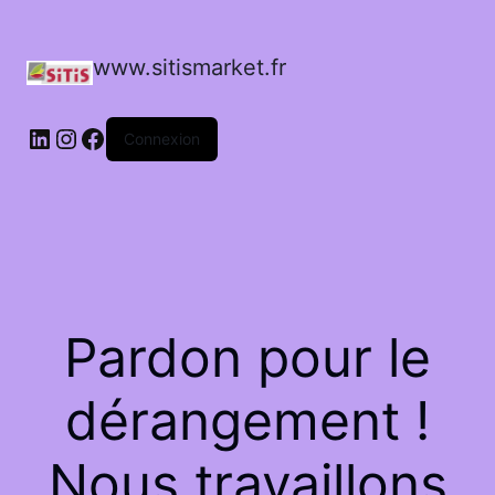
www.sitismarket.fr
LinkedIn
Instagram
Facebook
Connexion
Pardon pour le
dérangement !
Nous travaillons