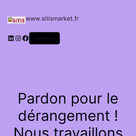
www.sitismarket.fr
LinkedIn
Instagram
Facebook
Connexion
Pardon pour le
dérangement !
Nous travaillons