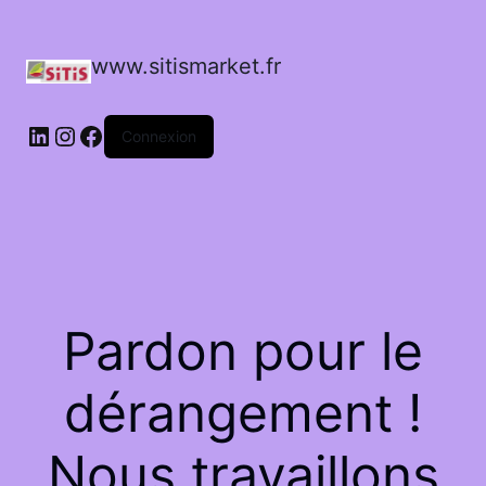
www.sitismarket.fr
LinkedIn
Instagram
Facebook
Connexion
Pardon pour le
dérangement !
Nous travaillons