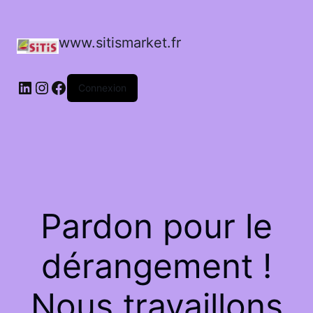
www.sitismarket.fr
LinkedIn
Instagram
Facebook
Connexion
Pardon pour le
dérangement !
Nous travaillons