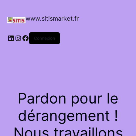
www.sitismarket.fr
LinkedIn
Instagram
Facebook
Connexion
Pardon pour le
dérangement !
Nous travaillons