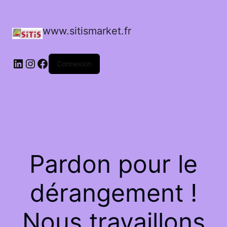
www.sitismarket.fr
LinkedIn
Instagram
Facebook
Connexion
Pardon pour le
dérangement !
Nous travaillons