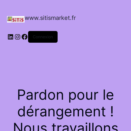
www.sitismarket.fr
LinkedIn
Instagram
Facebook
Connexion
Pardon pour le
dérangement !
Nous travaillons