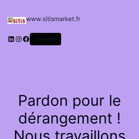
www.sitismarket.fr
LinkedIn
Instagram
Facebook
Connexion
Pardon pour le
dérangement !
Nous travaillons